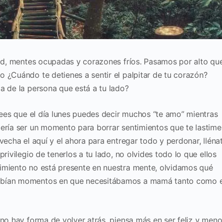
rtad, mentes ocupadas y
corazones fríos. Pasamos por alto qu
o ¿Cuándo te detienes a sentir el palpitar de tu
corazón?
ma de la
persona que está a tu lado?
rees que el día lunes puedes decir muchos “te amo”
mientras
ería ser un momento para borrar
sentimientos que te lastime
vecha el aquí y el ahora para entregar todo y perdonar,
lléna
privilegio de tenerlos a tu lado,
no olvides todo lo que ellos
imiento no está presente en nuestra mente, olvidamos
qué
habían momentos
en que necesitábamos a mamá tanto como e
y no hay forma de
volver atrás, piensa más en ser feliz y men