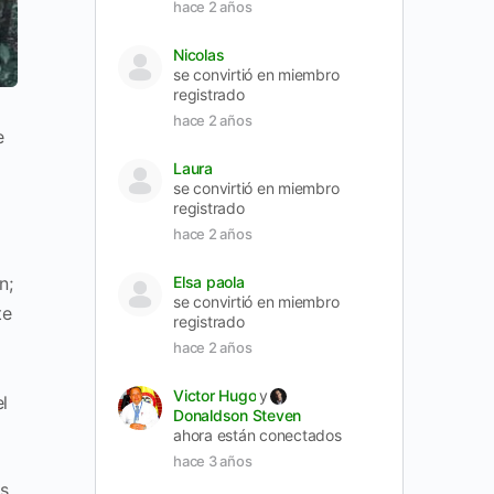
hace 2 años
Nicolas
se convirtió en miembro
registrado
hace 2 años
e
Laura
se convirtió en miembro
registrado
hace 2 años
n;
Elsa paola
se convirtió en miembro
te
registrado
hace 2 años
Victor Hugo
y
l
Donaldson Steven
ahora están conectados
hace 3 años
os