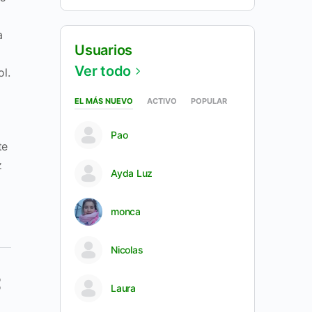
a
Usuarios
Ver todo
ol.
EL MÁS NUEVO
ACTIVO
POPULAR
Pao
te
z
Ayda Luz
monca
Nicolas
Laura